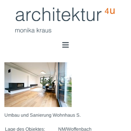
Zum
Inhalt
springen
Menü
umschalten
Umbau und Sanierung Wohnhaus S.
Lage des Objektes:
NM/Woffenbach